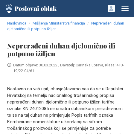
Naslovnica
Mišljenja Ministarstva financija
Neprerađeni duhan
djelomično ili potpuno ižiljen
Neprerađeni duhan djelomično ili
potpuno ižiljen
Datum objave: 30.03.2022., Davatelj: Carinska uprava, Klasa: 410-
19/22-04/61
Nastavno na vaš upit, obavještavamo vas da se u Republici
Hrvatskoj na temelju nacionalnog trošarinskog propisa
neprerađeni duhan, djelomično ili potpuno ižiljen tarifne
oznake KN 24012085 ne smatra duhanskom prerađevinom
te se na taj duhan ne primjenjuje Popis tarifnih oznaka
Kombinirane nomenklature u korelaciji sa šifrom
trošarinskog proizvoda koji se primjenjuje za potrebe