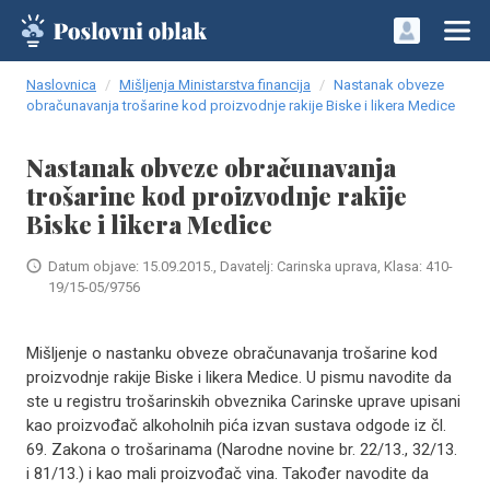
Naslovnica
Mišljenja Ministarstva financija
Nastanak obveze
obračunavanja trošarine kod proizvodnje rakije Biske i likera Medice
Nastanak obveze obračunavanja
trošarine kod proizvodnje rakije
Biske i likera Medice
Datum objave: 15.09.2015., Davatelj: Carinska uprava, Klasa: 410-
19/15-05/9756
Mišljenje o nastanku obveze obračunavanja trošarine kod
proizvodnje rakije Biske i likera Medice. U pismu navodite da
ste u registru trošarinskih obveznika Carinske uprave upisani
kao proizvođač alkoholnih pića izvan sustava odgode iz čl.
69. Zakona o trošarinama (Narodne novine br. 22/13., 32/13.
i 81/13.) i kao mali proizvođač vina. Također navodite da