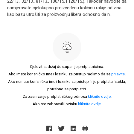
22/13., 32/13., 81/13., 100/15. i 120/15.). Također navodite da
namjeravate cjelokupno proizvedenu količinu rakije od vina
kao bazu utrošiti za proizvodnju likera odnosno da n..
Cjelovit sadržaj dostupan je pretplatnicima.
Ako imate korisničko ime i lozinku za pristup molimo da se
prijavite
.
Ako nemate korisničko ime i lozinku za pristup ili je pretplata istekla,
potrebno se pretplatiti.
Za zasnivanje pretplatničkog odnosa
kliknite ovdje
.
Ako ste zaboravili lozinku
kliknite ovdje
.