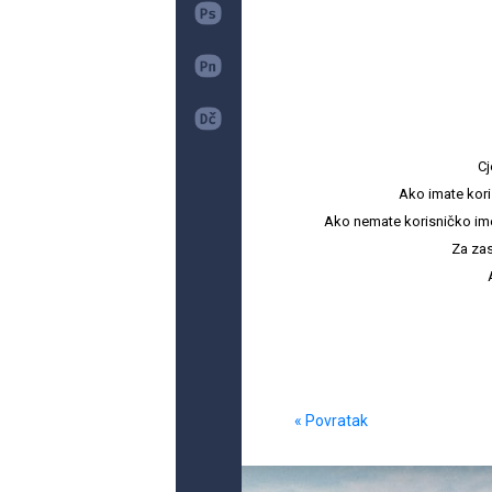
Cj
Ako imate kori
Ako nemate korisničko ime i 
Za zas
« Povratak