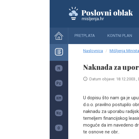
PRETPLATA
KONTNI PLAN
Naslovnica
Mišljenja Minista
Naknada za upor
Datum objave: 18.12.2003., 
U dopisu što nam ga je uputi
d.o.o. pravilno postupilo o
naknadu za uporabu radijskih
temeljem financijskog leasing
moguće da im navedeno druš
te osnove ne obr..