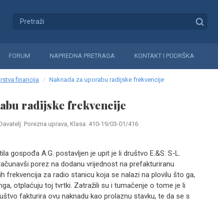
FORUM
NAPREDNA PRETRAGA
KONTAKT I PODRŠKA
rstva financija
Naknada za uporabu radijske frekvencije
abu radijske frekvencije
Davatelj: Porezna uprava, Klasa: 410-19/03-01/416
la gospođa A.G. postavljen je upit je li društvo E.&S. S-L.
bračunavši porez na dodanu vrijednost na prefakturiranu
 frekvencija za radio stanicu koja se nalazi na plovilu što ga,
a, otplaćuju toj tvrtki. Zatražili su i tumačenje o tome je li
tvo fakturira ovu naknadu kao prolaznu stavku, te da se s