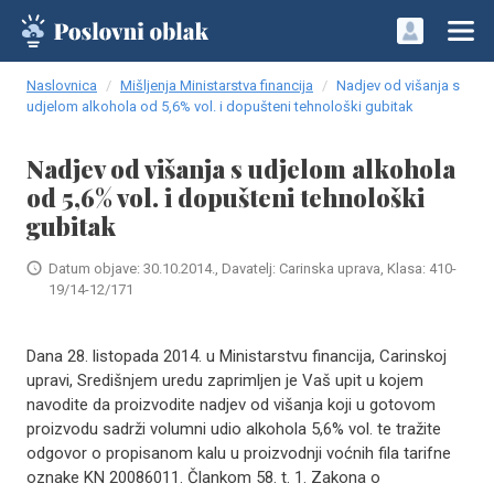
Naslovnica
Mišljenja Ministarstva financija
Nadjev od višanja s
udjelom alkohola od 5,6% vol. i dopušteni tehnološki gubitak
Nadjev od višanja s udjelom alkohola
od 5,6% vol. i dopušteni tehnološki
gubitak
Datum objave: 30.10.2014., Davatelj: Carinska uprava, Klasa: 410-
19/14-12/171
Dana 28. listopada 2014. u Ministarstvu financija, Carinskoj
upravi, Središnjem uredu zaprimljen je Vaš upit u kojem
navodite da proizvodite nadjev od višanja koji u gotovom
proizvodu sadrži volumni udio alkohola 5,6% vol. te tražite
odgovor o propisanom kalu u proizvodnji voćnih fila tarifne
oznake KN 20086011. Člankom 58. t. 1. Zakona o