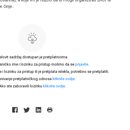
šarina), a koje im je nužno da bi mogli organizirati život te
 činje..
elovit sadržaj dostupan je pretplatnicima.
sničko ime i lozinku za pristup molimo da se
prijavite
.
lozinku za pristup ili je pretplata istekla, potrebno se pretplatiti.
nivanje pretplatničkog odnosa
kliknite ovdje
.
Ako ste zaboravili lozinku
kliknite ovdje
.