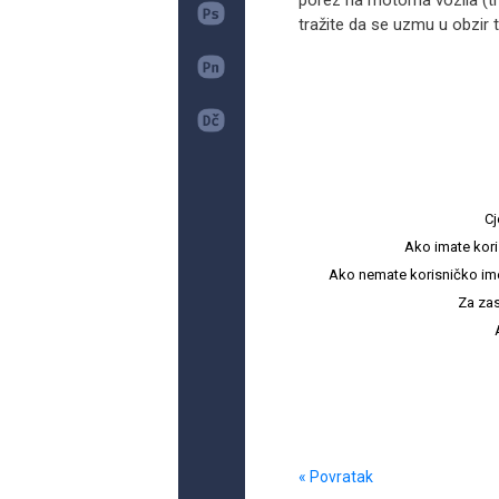
porez na motorna vozila (tro
tražite da se uzmu u obzir te
Cj
Ako imate kori
Ako nemate korisničko ime i 
Za zas
« Povratak