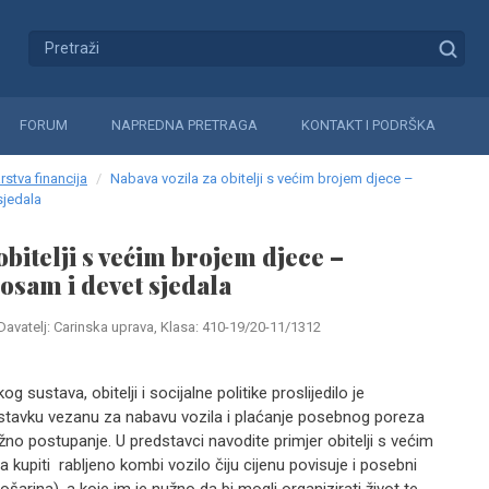
FORUM
NAPREDNA PRETRAGA
KONTAKT I PODRŠKA
rstva financija
Nabava vozila za obitelji s većim brojem djece –
sjedala
obitelji s većim brojem djece –
 osam i devet sjedala
Davatelj: Carinska uprava, Klasa: 410-19/20-11/1312
g sustava, obitelji i socijalne politike proslijedilo je
stavku vezanu za nabavu vozila i plaćanje posebnog poreza
no postupanje. U predstavci navodite primjer obitelji s većim
 kupiti rabljeno kombi vozilo čiju cijenu povisuje i posebni