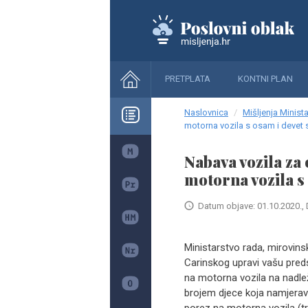
PRETPLATA
KONTNI PLAN
Naslovnica
Mišljenja Minista
motorna vozila s osam i devet 
Nabava vozila za 
motorna vozila s
Datum objave: 01.10.2020., 
Ministarstvo rada, mirovinsko
Carinskog upravi vašu pred
na motorna vozila na nadlež
brojem djece koja namjerava