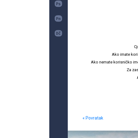
Cj
Ako imate kori
Ako nemate korisničko ime i 
Za zas
« Povratak