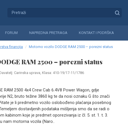
FORUM
NAPREDNA PRETRAGA
KONTAKT I PODRŠKA
rstva financija
Motorno vozilo DODGE RAM 2500 – porezni status
DODGE RAM 2500 – porezni status
Davatelj: Carinska uprava, Klasa: 410-19/17-11/1786
DGE RAM 2500 4x4 Crew Cab 6.4V8 Power Wagon, gdje
orije N2, bruto težine 3860 kg te da nosi oznaku G što znači
Pitate je li predmetno vozilo oslobođeno plaćanja posebnog
Temeljem dostavljenih podataka mišljenja smo da se radi o
m kabinom koje je predmet oporezivanja iz čl. 5. st. 1. t. 3.
 nam motorna vozila (Naro..