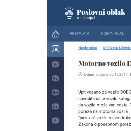
PRETPLATA
KONTNI PLAN
Naslovnica
Mišljenja Minista
Motorno vozilo 
Datum objave: 05.10.2017., 
Upit vezano za vozilo DO
navodite da je vozilo kateg
da vozilo može van ceste. 
poreza na motorna vozila. 
"pick-up" vozilu s dvostruko
Zakona o posebnom porezu