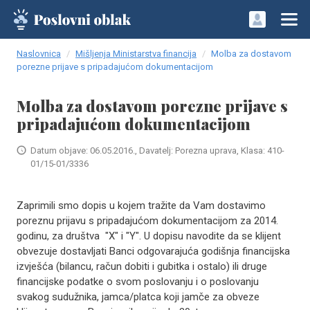
Naslovnica
Mišljenja Ministarstva financija
Molba za dostavom
porezne prijave s pripadajućom dokumentacijom
Molba za dostavom porezne prijave s
pripadajućom dokumentacijom
Datum objave: 06.05.2016., Davatelj: Porezna uprava, Klasa: 410-
01/15-01/3336
Zaprimili smo dopis u kojem tražite da Vam dostavimo
poreznu prijavu s pripadajućom dokumentacijom za 2014.
godinu, za društva "X" i "Y". U dopisu navodite da se klijent
obvezuje dostavljati Banci odgovarajuća godišnja financijska
izvješća (bilancu, račun dobiti i gubitka i ostalo) ili druge
financijske podatke o svom poslovanju i o poslovanju
svakog sudužnika, jamca/platca koji jamče za obveze