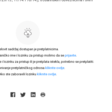
129/13., 11/14. i 70/14.), trošarinskim obveznicima i svim
elovit sadržaj dostupan je pretplatnicima.
sničko ime i lozinku za pristup molimo da se
prijavite
.
lozinku za pristup ili je pretplata istekla, potrebno se pretplatiti.
nivanje pretplatničkog odnosa
kliknite ovdje
.
Ako ste zaboravili lozinku
kliknite ovdje
.