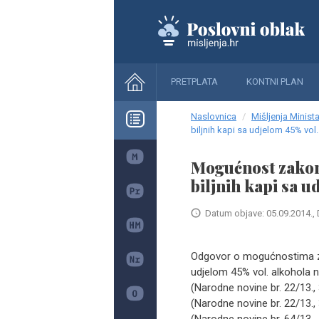
PRETPLATA
KONTNI PLAN
Naslovnica
Mišljenja Minista
biljnih kapi sa udjelom 45% vol
Mogućnost zakon
biljnih kapi sa 
Datum objave: 05.09.2014., 
Odgovor o mogućnostima zak
udjelom 45% vol. alkohola n
(Narodne novine br. 22/13., 32
(Narodne novine br. 22/13., 32