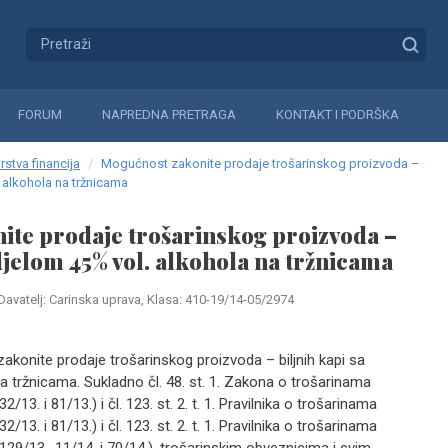
FORUM
NAPREDNA PRETRAGA
KONTAKT I PODRŠKA
rstva financija
Mogućnost zakonite prodaje trošarinskog proizvoda –
. alkohola na tržnicama
ite prodaje trošarinskog proizvoda –
udjelom 45% vol. alkohola na tržnicama
Davatelj: Carinska uprava, Klasa: 410-19/14-05/2974
onite prodaje trošarinskog proizvoda – biljnih kapi sa
a tržnicama. Sukladno čl. 48. st. 1. Zakona o trošarinama
/13. i 81/13.) i čl. 123. st. 2. t. 1. Pravilnika o trošarinama
/13. i 81/13.) i čl. 123. st. 2. t. 1. Pravilnika o trošarinama