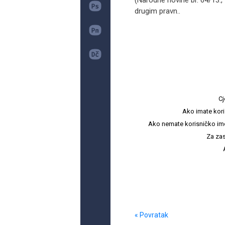
(Narodne novine br. 64/13., 
drugim pravn..
Cj
Ako imate kori
Ako nemate korisničko ime i 
Za zas
« Povratak