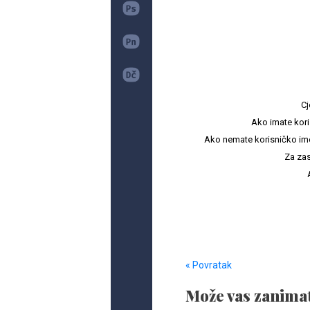
Cj
Ako imate kori
Ako nemate korisničko ime i 
Za zas
« Povratak
Može vas zanimat