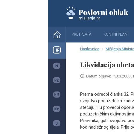
PRETPLATA
KONTNI PLAN
Naslovnica
Mišljenja Minista
Likvidacija obrt
Datum objave: 15.03.2000., 
Prema odredbi članka 32. Pr
svojstvo poduzetnika zadržav
stečaju ili u provedbi opor
poduzetničkim aktivnostima
Pravilnika, gubi svojstvo po
kod nadležnog tijela. Prije 