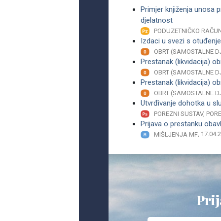
Primjer knjiženja unosa p
djelatnost
PODUZETNIČKO RAČU
Izdaci u svezi s otuđenje
OBRT (SAMOSTALNE D
Prestanak (likvidacija) 
OBRT (SAMOSTALNE D
Prestanak (likvidacija) o
OBRT (SAMOSTALNE D
Utvrđivanje dohotka u sl
POREZNI SUSTAV, PO
Prijava o prestanku obavl
, 17.04.
MIŠLJENJA MF
Prij