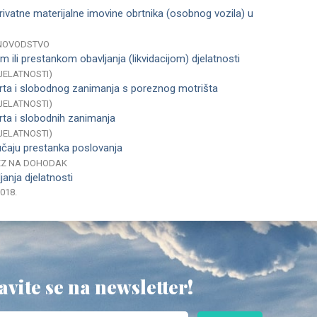
rivatne materijalne imovine obrtnika (osobnog vozila) u
NOVODSTVO
m ili prestankom obavljanja (likvidacijom) djelatnosti
JELATNOSTI)
obrta i slobodnog zanimanja s poreznog motrišta
JELATNOSTI)
brta i slobodnih zanimanja
JELATNOSTI)
učaju prestanka poslovanja
REZ NA DOHODAK
janja djelatnosti
2018.
avite se na newsletter!