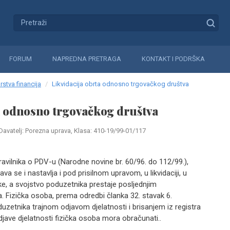
FORUM
NAPREDNA PRETRAGA
KONTAKT I PODRŠKA
rstva financija
Likvidacija obrta odnosno trgovačkog društva
a odnosno trgovačkog društva
Davatelj: Porezna uprava, Klasa: 410-19/99-01/117
avilnika o PDV-u (Narodne novine br. 60/96. do 112/99.),
a se i nastavlja i pod prisilnom upravom, u likvidaciji, u
uke, a svojstvo poduzetnika prestaje posljednjim
. Fizička osoba, prema odredbi članka 32. stavak 6.
duzetnika trajnom odjavom djelatnosti i brisanjem iz registra
odjave djelatnosti fizička osoba mora obračunati..