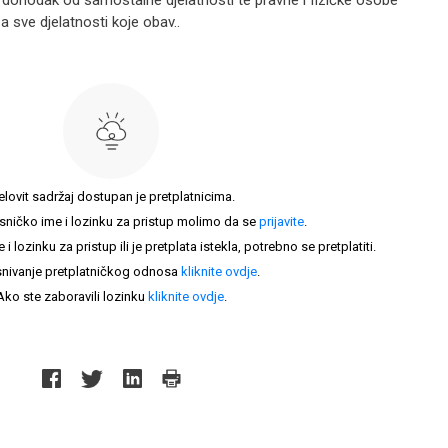
dohodak od samostalne djelatnosti te pravne i fizičke osobe
 sve djelatnosti koje obav..
elovit sadržaj dostupan je pretplatnicima.
sničko ime i lozinku za pristup molimo da se
prijavite
.
lozinku za pristup ili je pretplata istekla, potrebno se pretplatiti.
nivanje pretplatničkog odnosa
kliknite ovdje
.
Ako ste zaboravili lozinku
kliknite ovdje
.