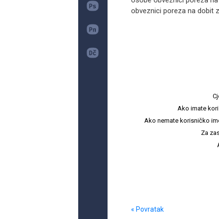
osobe obveznici poreza na 
obveznici poreza na dobit za
Cj
Ako imate kori
Ako nemate korisničko ime i 
Za zas
« Povratak