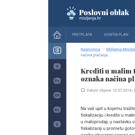
PRETPLATA
KONTNI PLAN
Naslovnica
Mišljenja Minista
načina plaćanja
Krediti u malim t
oznaka načina pl
Datum objave: 12.07.2014., 
Na vaš upit u kojemu tražit
fiskalizaciju i kredite u m
u maloprodaji, u nastavku 
fiskalizaciji u prometu goto