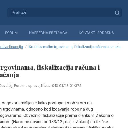
FORUM
NAPREDNA PRETRAGA
KONTAKT I PODRŠKA
rstva financija
Krediti u malim trgovinama, fiskalizacija računa i oznaka
rgovinama, fiskalizacija računa i
aćanja
Davatelj: Porezna uprava, Klasa: 043-01/13-01/375
e odgovor i mišljenje kako postupati s obzirom na
alim trgovinama, odnosno kod izdavanja robe na dug
odgovaramo. Obveznici fiskalizacije prema članku 3. Zakona o
vinom (Narodne novine br. 133/12., dalje: Zakon) su fizičke