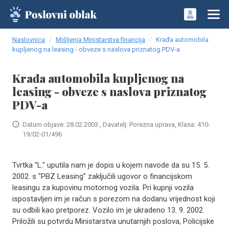
Naslovnica
Mišljenja Ministarstva financija
Krađa automobila
kupljenog na leasing - obveze s naslova priznatog PDV-a
Krađa automobila kupljenog na
leasing - obveze s naslova priznatog
PDV-a
Datum objave: 28.02.2003., Davatelj: Porezna uprava, Klasa: 410-
19/02-01/496
Tvrtka "L." uputila nam je dopis u kojem navode da su 15. 5.
2002. s "PBZ Leasing" zaključili ugovor o financijskom
leasingu za kupovinu motornog vozila. Pri kupnji vozila
ispostavljen im je račun s porezom na dodanu vrijednost koji
su odbili kao pretporez. Vozilo im je ukradeno 13. 9. 2002.
Priložili su potvrdu Ministarstva unutarnjih poslova, Policijske