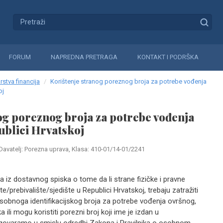
FORUM
NAPREDNA PRETRAGA
KONTAKT I PODRŠKA
rstva financija
Korištenje stranog poreznog broja za potrebe vođenja
oj
og poreznog broja za potrebe vođenja
ublici Hrvatskoj
Davatelj: Porezna uprava, Klasa: 410-01/14-01/2241
a iz dostavnog spiska o tome da li strane fizičke i pravne
/prebivalište/sjedište u Republici Hrvatskoj, trebaju zatražiti
 osobnoga identifikacijskog broja za potrebe vođenja ovršnog,
 ili mogu koristiti porezni broj koji ime je izdan u