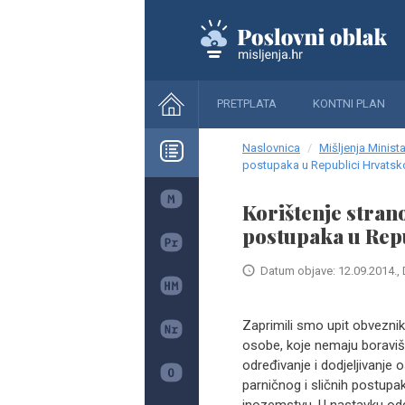
PRETPLATA
KONTNI PLAN
Naslovnica
Mišljenja Minista
postupaka u Republici Hrvatsk
Korištenje stran
postupaka u Rep
Datum objave: 12.09.2014., 
Zaprimili smo upit obveznik
osobe, koje nemaju boravište
određivanje i dodjeljivanje
parničnog i sličnih postupaka