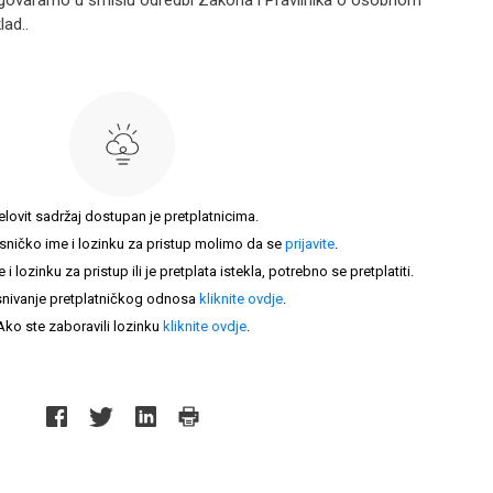
govaramo u smislu odredbi Zakona i Pravilnika o osobnom
lad..
elovit sadržaj dostupan je pretplatnicima.
sničko ime i lozinku za pristup molimo da se
prijavite
.
lozinku za pristup ili je pretplata istekla, potrebno se pretplatiti.
nivanje pretplatničkog odnosa
kliknite ovdje
.
Ako ste zaboravili lozinku
kliknite ovdje
.