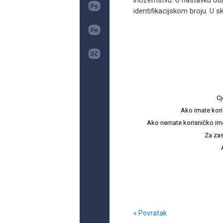
inozemstvu. U nastavku od
identifikacijskom broju. U sk
Cj
Ako imate kori
Ako nemate korisničko ime i 
Za zas
« Povratak