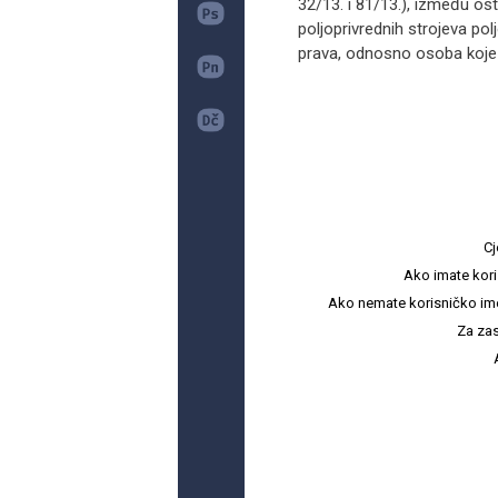
32/13. i 81/13.), između ost
poljoprivrednih strojeva pol
prava, odnosno osoba koje 
Cj
Ako imate kori
Ako nemate korisničko ime i 
Za zas