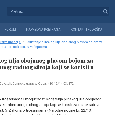
FORUM
NAPREDNA PRETRAGA
KONTAKT I PODRŠKA
rstva financija
Korištenje plinskog ulja obojanog plavom bojom za
ja koji se koristi u voćnjacima
kog ulja obojanog plavom bojom za
og radnog stroja koji se koristi u
Davatelj: Carinska uprava, Klasa: 410-19/14-03/172
o trošarinama i mogućnosti korištenja plinskog ulja obojanog
 kombiniranog radnog stroja koji se koristi za razne radove
t. 5. Zakona o trošarinama (Narodne novine br. 22/13.,