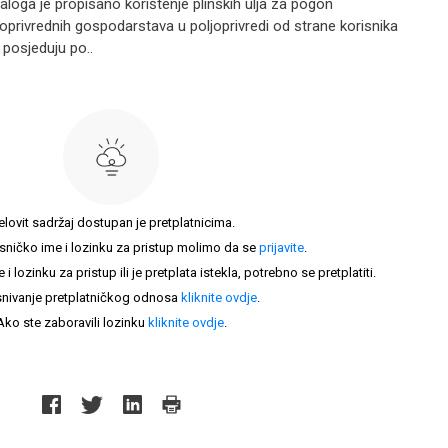
aloga je propisano korištenje plinskih ulja za pogon
joprivrednih gospodarstava u poljoprivredi od strane korisnika
posjeduju po..
elovit sadržaj dostupan je pretplatnicima.
sničko ime i lozinku za pristup molimo da se
prijavite
.
lozinku za pristup ili je pretplata istekla, potrebno se pretplatiti.
nivanje pretplatničkog odnosa
kliknite ovdje
.
Ako ste zaboravili lozinku
kliknite ovdje
.