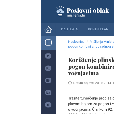
PRETPLATA
KONTNI PLAN
Naslovnica
Mišljenja Minista
pogon kombiniranog radnog stro
Korištenje plins
pogon kombiniran
voćnjacima
Datum objave: 20.08.2014., 
Tražite tumačenje propisa 
plavom bojom za pogon tzv.
u voćnjacima. Člankom 92. s