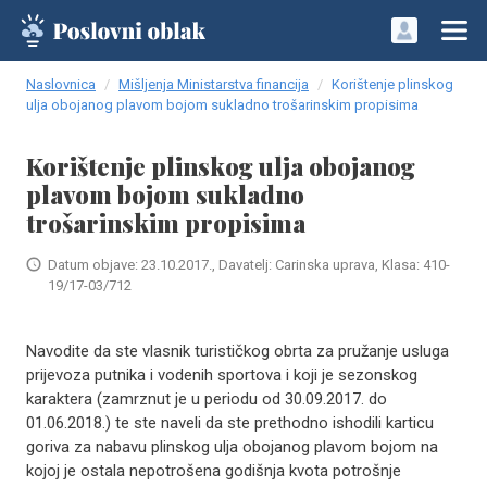
Naslovnica
Mišljenja Ministarstva financija
Korištenje plinskog
ulja obojanog plavom bojom sukladno trošarinskim propisima
Korištenje plinskog ulja obojanog
plavom bojom sukladno
trošarinskim propisima
Datum objave: 23.10.2017., Davatelj: Carinska uprava, Klasa: 410-
19/17-03/712
Navodite da ste vlasnik turističkog obrta za pružanje usluga
prijevoza putnika i vodenih sportova i koji je sezonskog
karaktera (zamrznut je u periodu od 30.09.2017. do
01.06.2018.) te ste naveli da ste prethodno ishodili karticu
goriva za nabavu plinskog ulja obojanog plavom bojom na
kojoj je ostala nepotrošena godišnja kvota potrošnje