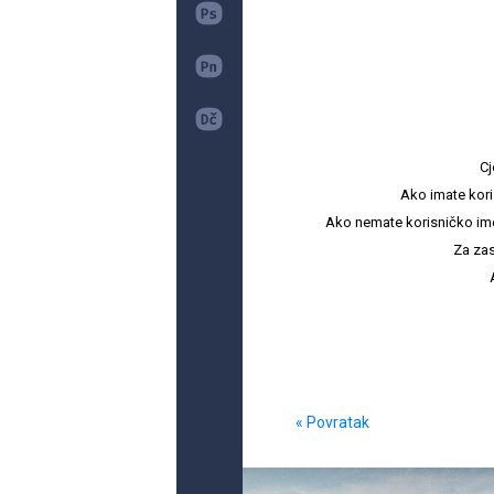
Cj
Ako imate kori
Ako nemate korisničko ime i 
Za zas
« Povratak