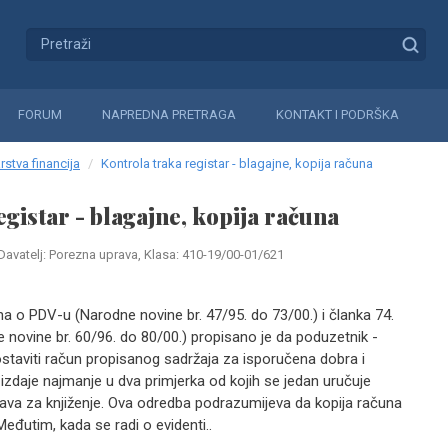
FORUM
NAPREDNA PRETRAGA
KONTAKT I PODRŠKA
rstva financija
Kontrola traka registar - blagajne, kopija računa
egistar - blagajne, kopija računa
Davatelj: Porezna uprava, Klasa: 410-19/00-01/621
 o PDV-u (Narodne novine br. 47/95. do 73/00.) i članka 74.
 novine br. 60/96. do 80/00.) propisano je da poduzetnik -
staviti račun propisanog sadržaja za isporučena dobra i
izdaje najmanje u dva primjerka od kojih se jedan uručuje
prava za knjiženje. Ova odredba podrazumijeva da kopija računa
eđutim, kada se radi o evidenti..