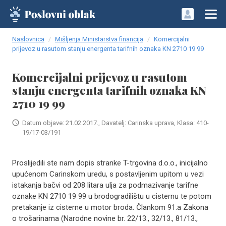
Naslovnica
Mišljenja Ministarstva financija
Komercijalni
prijevoz u rasutom stanju energenta tarifnih oznaka KN 2710 19 99
Komercijalni prijevoz u rasutom
stanju energenta tarifnih oznaka KN
2710 19 99
Datum objave: 21.02.2017., Davatelj: Carinska uprava, Klasa: 410-
19/17-03/191
Proslijedili ste nam dopis stranke T-trgovina d.o.o., inicijalno
upućenom Carinskom uredu, s postavljenim upitom u vezi
istakanja bačvi od 208 litara ulja za podmazivanje tarifne
oznake KN 2710 19 99 u brodogradilištu u cisternu te potom
pretakanje iz cisterne u motor broda. Člankom 91.a Zakona
o trošarinama (Narodne novine br. 22/13., 32/13., 81/13.,