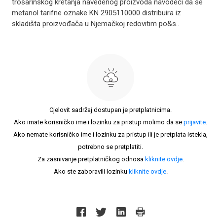
trošarinskog kretanja navedenog proizvoda navodeći da se
metanol tarifne oznake KN 2905110000 distribuira iz
skladišta proizvođača u Njemačkoj redovitim po&s..
Cjelovit sadržaj dostupan je pretplatnicima.
Ako imate korisničko ime i lozinku za pristup molimo da se
prijavite
.
Ako nemate korisničko ime i lozinku za pristup ili je pretplata istekla,
potrebno se pretplatiti.
Za zasnivanje pretplatničkog odnosa
kliknite ovdje
.
Ako ste zaboravili lozinku
kliknite ovdje
.