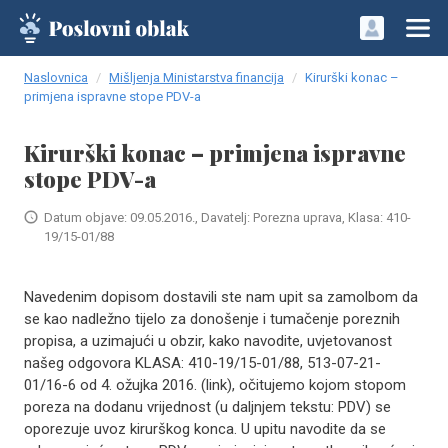
Naslovnica
Mišljenja Ministarstva financija
Kirurški konac –
primjena ispravne stope PDV-a
Kirurški konac – primjena ispravne
stope PDV-a
Datum objave: 09.05.2016., Davatelj: Porezna uprava, Klasa: 410-
19/15-01/88
Navedenim dopisom dostavili ste nam upit sa zamolbom da
se kao nadležno tijelo za donošenje i tumačenje poreznih
propisa, a uzimajući u obzir, kako navodite, uvjetovanost
našeg odgovora KLASA: 410-19/15-01/88, 513-07-21-
01/16-6 od 4. ožujka 2016. (link), očitujemo kojom stopom
poreza na dodanu vrijednost (u daljnjem tekstu: PDV) se
oporezuje uvoz kirurškog konca. U upitu navodite da se