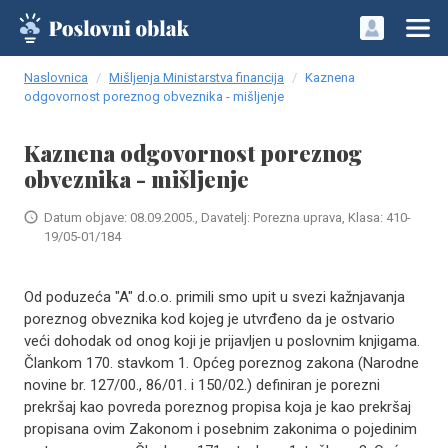
Naslovnica
Mišljenja Ministarstva financija
Kaznena
odgovornost poreznog obveznika - mišljenje
Kaznena odgovornost poreznog
obveznika - mišljenje
Datum objave: 08.09.2005., Davatelj: Porezna uprava, Klasa: 410-
19/05-01/184
Od poduzeća "A" d.o.o. primili smo upit u svezi kažnjavanja
poreznog obveznika kod kojeg je utvrđeno da je ostvario
veći dohodak od onog koji je prijavljen u poslovnim knjigama.
Člankom 170. stavkom 1. Općeg poreznog zakona (Narodne
novine br. 127/00., 86/01. i 150/02.) definiran je porezni
prekršaj kao povreda poreznog propisa koja je kao prekršaj
propisana ovim Zakonom i posebnim zakonima o pojedinim