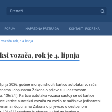
FORUM
NAPREDNA PRETRAGA
KONTAKT I PODRŠKA
 vozača, rok je 4. lipnja
si vozača, rok je 4. lipnja
 lipnja 2026. godine moraju ishoditi karticu autotaksi vozača
izmjenama i dopunama Zakona o prijevozu u cestovnom
. 136/24.). Kartica autotaksi vozača sastoji se od kartice
uće kartice autotaksi vozača za vozilo te sačinjava jedinstveni
enama i dopunama Zakona o prijevozu u cestovnom