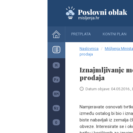
PRETPLATA
KONTNI PLAN
Naslovnica
Mišljenja Minista
prodaja
Iznajmljivanje m
prodaja
Datum objave: 04.05.2016., 
Namjeravate osnovati tvrtku
između ostalog bi bio i izn
biste nabavljali iz zemalja č
obveze. Interesirate se i o