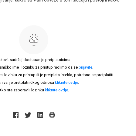
mljivanje; kakve su Vam obveze u tom slučaju i postoji li kakvo
elovit sadržaj dostupan je pretplatnicima.
sničko ime i lozinku za pristup molimo da se
prijavite
.
lozinku za pristup ili je pretplata istekla, potrebno se pretplatiti.
nivanje pretplatničkog odnosa
kliknite ovdje
.
Ako ste zaboravili lozinku
kliknite ovdje
.