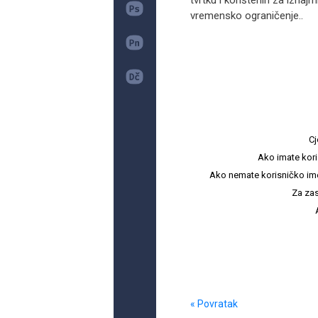
tvrtku i korištenih za iznaj
vremensko ograničenje..
Cj
Ako imate kori
Ako nemate korisničko ime i 
Za zas
« Povratak