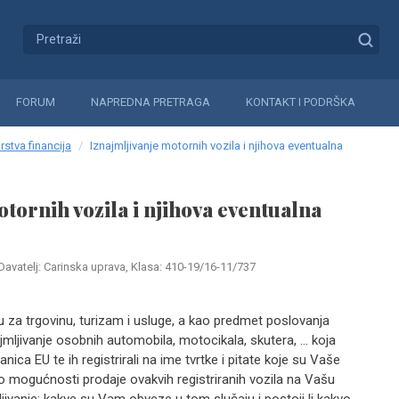
FORUM
NAPREDNA PRETRAGA
KONTAKT I PODRŠKA
rstva financija
Iznajmljivanje motornih vozila i njihova eventualna
otornih vozila i njihova eventualna
Davatelj: Carinska uprava, Klasa: 410-19/16-11/737
 za trgovinu, turizam i usluge, a kao predmet poslovanja
ajmljivanje osobnih automobila, motocikala, skutera, … koja
lanica EU te ih registrirali na ime tvrtke i pitate koje su Vaše
ko mogućnosti prodaje ovakvih registriranih vozila na Vašu