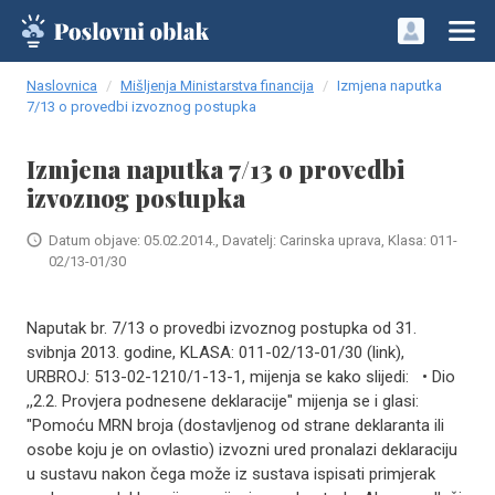
Naslovnica
Mišljenja Ministarstva financija
Izmjena naputka
7/13 o provedbi izvoznog postupka
Izmjena naputka 7/13 o provedbi
izvoznog postupka
Datum objave: 05.02.2014., Davatelj: Carinska uprava, Klasa: 011-
02/13-01/30
Naputak br. 7/13 o provedbi izvoznog postupka od 31.
svibnja 2013. godine, KLASA: 011-02/13-01/30 (link),
URBROJ: 513-02-1210/1-13-1, mijenja se kako slijedi: • Dio
,,2.2. Provjera podnesene deklaracije" mijenja se i glasi:
"Pomoću MRN broja (dostavljenog od strane deklaranta ili
osobe koju je on ovlastio) izvozni ured pronalazi deklaraciju
u sustavu nakon čega može iz sustava ispisati primjerak