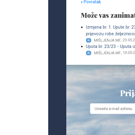
« Povratak
Može vas zanimat
Izmjena br. 1. Upute br.
prijevozu robe željeznic
, 23.05.
MIŠLJENJA MF
Uputa br. 23/23 - Uputa 
, 10.05.
MIŠLJENJA MF
Prij