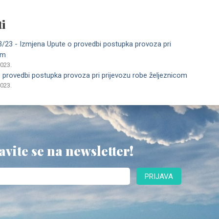
i
 23/23 - Izmjena Upute o provedbi postupka provoza pri
om
2023.
o provedbi postupka provoza pri prijevozu robe željeznicom
2023.
avite se na newsletter!
PRIJAVA