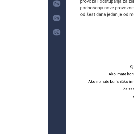
provoza i odstupanja za želj
podnošenja nove provozne d
od šest dana jedan je od mo
Cj
Ako imate kori
Ako nemate korisničko ime i 
Za zas