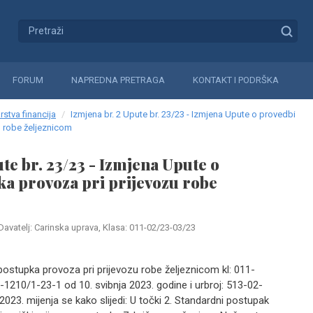
FORUM
NAPREDNA PRETRAGA
KONTAKT I PODRŠKA
rstva financija
Izmjena br. 2 Upute br. 23/23 - Izmjena Upute o provedbi
u robe željeznicom
te br. 23/23 - Izmjena Upute o
a provoza pri prijevozu robe
Davatelj: Carinska uprava, Klasa: 011-02/23-03/23
postupka provoza pri prijevozu robe željeznicom kl: 011-
-1210/1-23-1 od 10. svibnja 2023. godine i urbroj: 513-02-
023. mijenja se kako slijedi: U točki 2. Standardni postupak