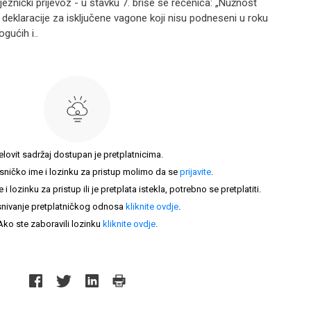
eznički prijevoz - u stavku 7. briše se rečenica: „Nužnost
eklaracije za isključene vagone koji nisu podneseni u roku
gućih i..
elovit sadržaj dostupan je pretplatnicima.
sničko ime i lozinku za pristup molimo da se
prijavite
.
lozinku za pristup ili je pretplata istekla, potrebno se pretplatiti.
nivanje pretplatničkog odnosa
kliknite ovdje
.
Ako ste zaboravili lozinku
kliknite ovdje
.