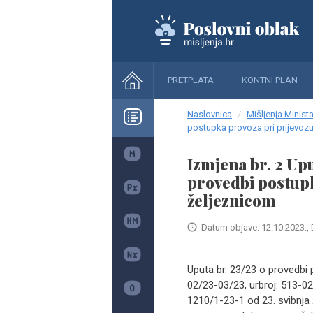
PRETPLATA
KONTNI PLAN
Naslovnica
Mišljenja Minista
postupka provoza pri prijevoz
Izmjena br. 2 Upu
provedbi postupk
željeznicom
Datum objave: 12.10.2023., 
Uputa br. 23/23 o provedbi 
02/23-03/23, urbroj: 513-02
1210/1-23-1 od 23. svibnja 2