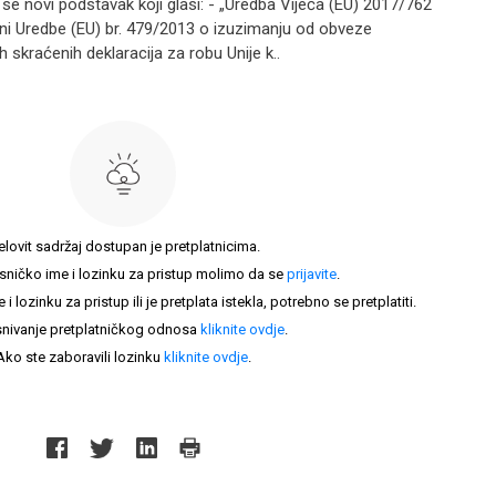
se novi podstavak koji glasi: - „Uredba Vijeća (EU) 2017/762
eni Uredbe (EU) br. 479/2013 o izuzimanju od obveze
h skraćenih deklaracija za robu Unije k..
elovit sadržaj dostupan je pretplatnicima.
sničko ime i lozinku za pristup molimo da se
prijavite
.
lozinku za pristup ili je pretplata istekla, potrebno se pretplatiti.
nivanje pretplatničkog odnosa
kliknite ovdje
.
Ako ste zaboravili lozinku
kliknite ovdje
.