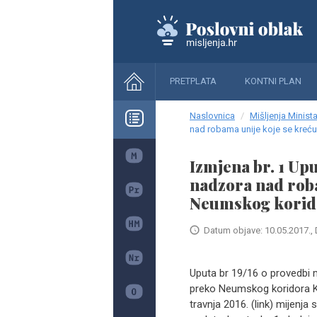
PRETPLATA
KONTNI PLAN
Naslovnica
Mišljenja Minista
nad robama unije koje se kre
Izmjena br. 1 Up
nadzora nad rob
Neumskog korid
Datum objave: 10.05.2017., 
Uputa br 19/16 o provedbi 
preko Neumskog koridora 
travnja 2016. (link) mijenja