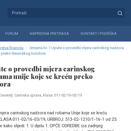
FORUM
NAPREDNA PRETRAGA
KONTAKT I PODRŠKA
rstva financija
Izmjena br. 1 Upute o provedbi mjera carinskog nadzora
ću preko Neumskog koridora
ute o provedbi mjera carinskog
ama unije koje se kreću preko
ora
Davatelj: Carinska uprava, Klasa: 011-02/16-03/19
mjera carinskog nadzora nad robama Unije koje se kreću
KLASA:011-02/16-03/19, URBROJ: 513-02-1210/1-16-1 od 25.
 se kako slijedi: 1. U dijelu 1. OPĆE ODREDBE iza zadnjeg