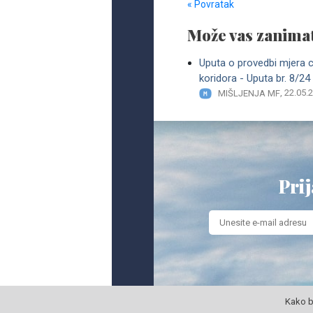
« Povratak
Može vas zanimat
Uputa o provedbi mjera 
koridora - Uputa br. 8/24
, 22.05.
MIŠLJENJA MF
Prij
Kako b