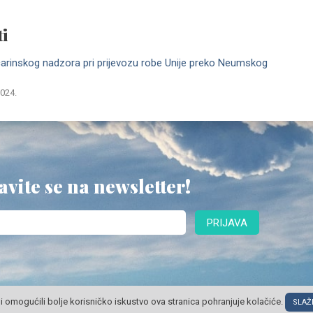
i
carinskog nadzora pri prijevozu robe Unije preko Neumskog
2024.
avite se na newsletter!
PRIJAVA
i omogućili bolje korisničko iskustvo ova stranica pohranjuje kolačiće.
SLAŽ
© POSLOVNI OBLAK Sva prava pridržana