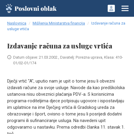
Naslovnica
Mišljenja Ministarstva financija
Izdavanje računa za
usluge vrtića
Izdavanje računa za usluge vrtića
Datum objave: 21.03.2002., Davatelj: Porezna uprava, Klasa: 410-
01/02-01/174
Dječji vrtić "A", uputio nam je upit o tome jesu li obvezni
izdavati račune za svoje usluge. Navode da kao predškolska
ustanova nisu obveznici plaćanja PDV-a. S korisnicima
programa-roditeljima djece potpisuju ugovore i ispostavljaju
im uplatnice na ime Dječjeg vrtića ili Gradskog ureda za
obrazovanje i šport, ovisno o tome jesu li posrijedi dodatni
programi ili sufinanciranje usluga. Na navedeni upit
odgovaramo u nastavku. Prema odredbi članka 11. stavak 1.
toč..