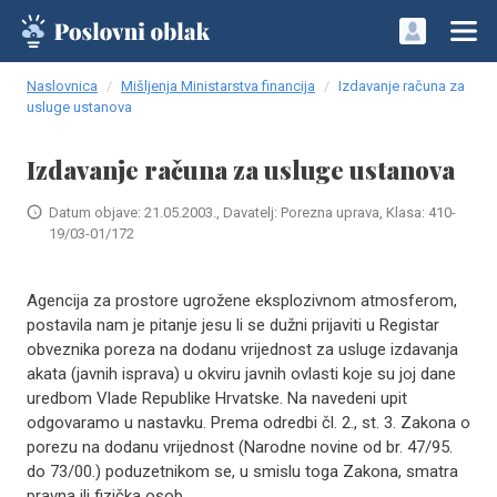
Naslovnica
Mišljenja Ministarstva financija
Izdavanje računa za
usluge ustanova
Izdavanje računa za usluge ustanova
Datum objave: 21.05.2003., Davatelj: Porezna uprava, Klasa: 410-
19/03-01/172
Agencija za prostore ugrožene eksplozivnom atmosferom,
postavila nam je pitanje jesu li se dužni prijaviti u Registar
obveznika poreza na dodanu vrijednost za usluge izdavanja
akata (javnih isprava) u okviru javnih ovlasti koje su joj dane
uredbom Vlade Republike Hrvatske. Na navedeni upit
odgovaramo u nastavku. Prema odredbi čl. 2., st. 3. Zakona o
porezu na dodanu vrijednost (Narodne novine od br. 47/95.
do 73/00.) poduzetnikom se, u smislu toga Zakona, smatra
pravna ili fizička osob..