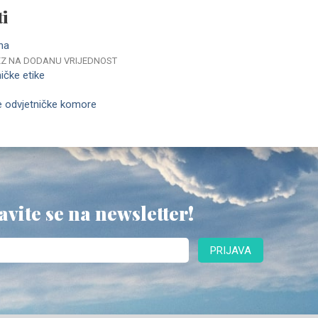
i
na
REZ NA DODANU VRIJEDNOST
ičke etike
e odvjetničke komore
avite se na newsletter!
PRIJAVA