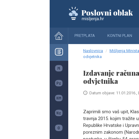
PRETPLATA
KONTNI PLAN
Naslovnica
Mišljenja Minista
odvjetnika
Izdavanje računa
odvjetnika
Datum objave: 11.01.2016., 
Zaprimili smo vaš upit, Kl
travnja 2015. kojim tražit
Republike Hrvatske i Uprav
poreznim zakonom (Narodne n