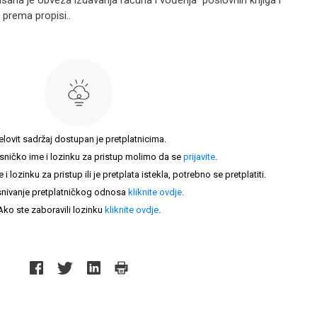
isana je obveza izdavanja računa i vođenja poslovnih knjiga i
 prema propisi..
elovit sadržaj dostupan je pretplatnicima.
sničko ime i lozinku za pristup molimo da se
prijavite
.
lozinku za pristup ili je pretplata istekla, potrebno se pretplatiti.
nivanje pretplatničkog odnosa
kliknite ovdje
.
Ako ste zaboravili lozinku
kliknite ovdje
.