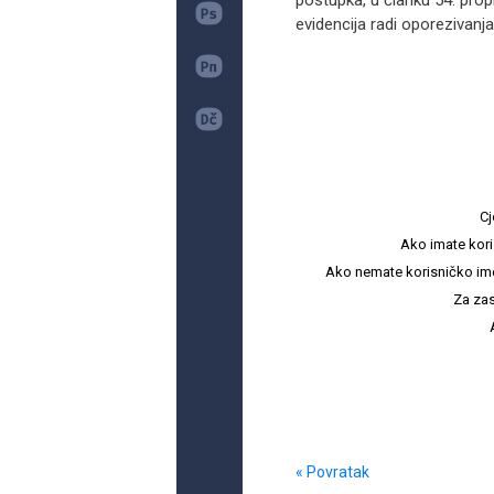
postupka, u članku 54. prop
evidencija radi oporezivanja
Cj
Ako imate kori
Ako nemate korisničko ime i 
Za zas
« Povratak