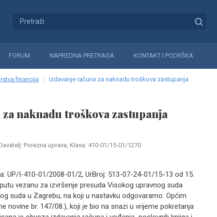
FORUM
NAPREDNA PRETRAGA
KONTAKT I PODRŠKA
rstva financija
Izdavanje računa za naknadu troškova zastupanja
 za naknadu troškova zastupanja
Davatelj: Porezna uprava, Klasa: 410-01/15-01/1270
asa: UP/I-410-01/2008-01/2, UrBroj: 513-07-24-01/15-13 od 15.
e uputu vezanu za izvršenje presuda Visokog upravnog suda
nog suda u Zagrebu, na koji u nastavku odgovaramo. Općim
ovine br. 147/08.), koji je bio na snazi u vrijeme pokretanja