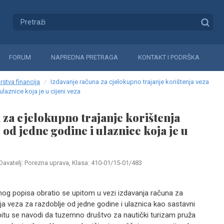
FORUM
NAPREDNA PRETRAGA
KONTAKT I PODRŠKA
rstva financija
Izdavanje računa za cjelokupno trajanje korištenja veza
laznice koja je u cijeni veza
 za cjelokupno trajanje korištenja
 od jedne godine i ulaznice koja je u
Davatelj: Porezna uprava, Klasa: 410-01/15-01/483
nog popisa obratio se upitom u vezi izdavanja računa za
nja veza za razdoblje od jedne godine i ulaznica kao sastavni
upitu se navodi da tuzemno društvo za nautički turizam pruža