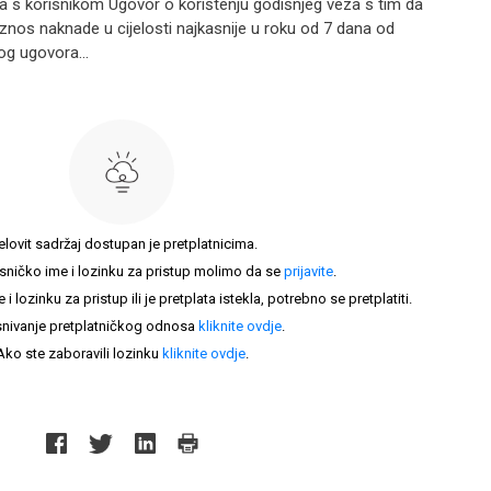
pa s korisnikom Ugovor o korištenju godišnjeg veza s tim da
 iznos naknade u cijelosti najkasnije u roku od 7 dana od
g ugovora...
elovit sadržaj dostupan je pretplatnicima.
sničko ime i lozinku za pristup molimo da se
prijavite
.
lozinku za pristup ili je pretplata istekla, potrebno se pretplatiti.
nivanje pretplatničkog odnosa
kliknite ovdje
.
Ako ste zaboravili lozinku
kliknite ovdje
.