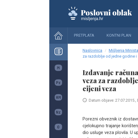
PRETPLATA
KONTNI PLAN
Naslovnica
Mišljenja Minista
za razdoblje od jedne godine i u
Izdavanje računa
veza za razdoblje
cijeni veza
Datum objave: 27.07.2015., 
Porezni obveznik iz dostav
cjelokupno trajanje korište
dio usluge veza plovila. U 