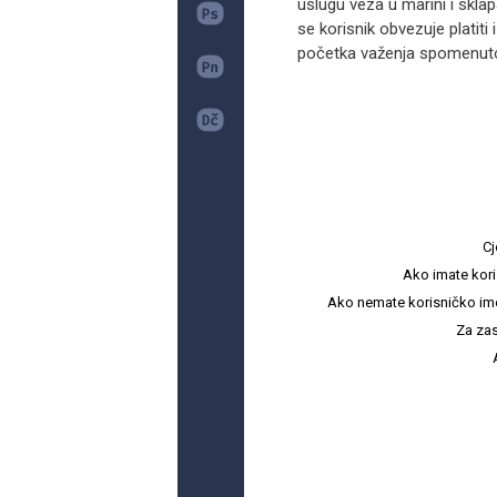
uslugu veza u marini i skla
se korisnik obvezuje platiti
početka važenja spomenuto
Cj
Ako imate kori
Ako nemate korisničko ime i 
Za zas