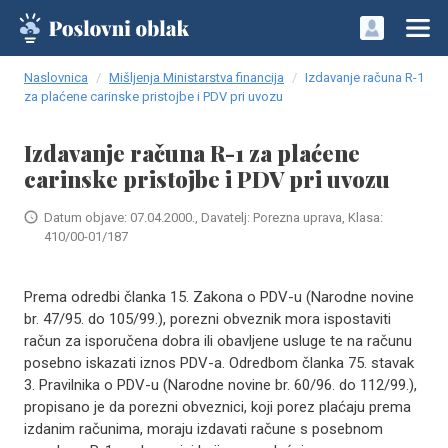
Naslovnica
Mišljenja Ministarstva financija
Izdavanje računa R-1
za plaćene carinske pristojbe i PDV pri uvozu
Izdavanje računa R-1 za plaćene
carinske pristojbe i PDV pri uvozu
Datum objave: 07.04.2000., Davatelj: Porezna uprava, Klasa:
410/00-01/187
Prema odredbi članka 15. Zakona o PDV-u (Narodne novine
br. 47/95. do 105/99.), porezni obveznik mora ispostaviti
račun za isporučena dobra ili obavljene usluge te na računu
posebno iskazati iznos PDV-a. Odredbom članka 75. stavak
3. Pravilnika o PDV-u (Narodne novine br. 60/96. do 112/99.),
propisano je da porezni obveznici, koji porez plaćaju prema
izdanim računima, moraju izdavati račune s posebnom