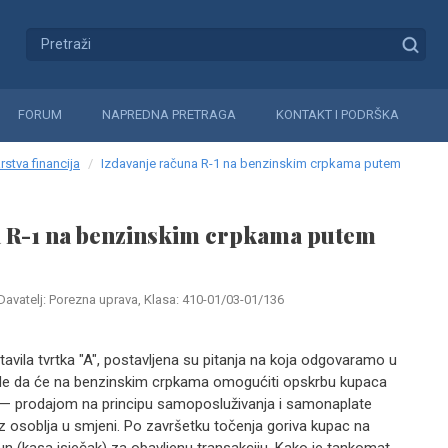
FORUM
NAPREDNA PRETRAGA
KONTAKT I PODRŠKA
rstva financija
Izdavanje računa R-1 na benzinskim crpkama putem
a R-1 na benzinskim crpkama putem
Davatelj: Porezna uprava, Klasa: 410-01/03-01/136
avila tvrtka "A", postavljena su pitanja na koja odgovaramo u
ode da će na benzinskim crpkama omogućiti opskrbu kupaca
 prodajom na principu samoposluživanja i samonaplate
ez osoblja u smjeni. Po završetku točenja goriva kupac na