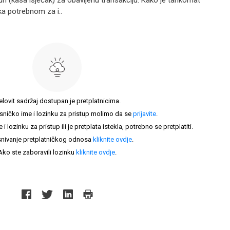
n (kasa isječak) za obavljenu transakciju. Kako je tankomat
 potrebnom za i..
elovit sadržaj dostupan je pretplatnicima.
sničko ime i lozinku za pristup molimo da se
prijavite
.
lozinku za pristup ili je pretplata istekla, potrebno se pretplatiti.
nivanje pretplatničkog odnosa
kliknite ovdje
.
Ako ste zaboravili lozinku
kliknite ovdje
.