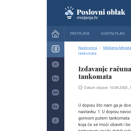
PRETPLATA
KONTNI PLAN
Naslovnica
Mišljenja Minista
tankomata
Izdavanje račun
tankomata
Datum objave: 10.06.2003., 
U dopisu što nam ga je dost
nastavku. 1. U dopisu nav
gorivom putem tankomata —
koja će se moći obaviti i b