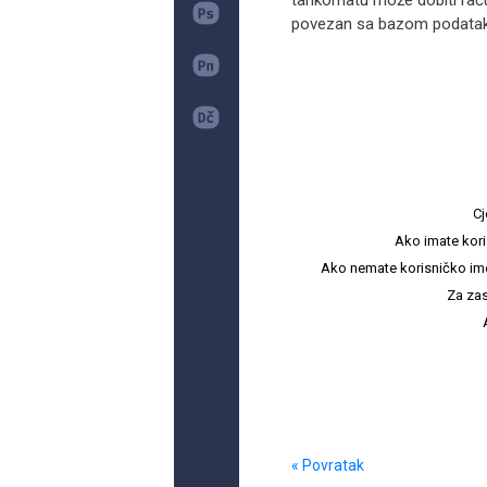
tankomatu može dobiti raču
povezan sa bazom podataka
Cj
Ako imate kori
Ako nemate korisničko ime i 
Za zas
« Povratak