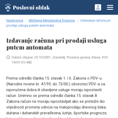
Naslovnica
Mišljenja Ministarstva financija
Izdavanje računa pri
prodaji usluga putem automata
Izdavanje računa pri prodaji usluga
putem automata
Datum objave: 25.10.2001., Davatelj: Porezna uprava, Klasa: 410-
19/01-01/482
Prema odredbi članka 15. stavak 1. i 6. Zakona o PDV-u
(Narodne novine br. 47/95. do 73/00.) obveznici PDV-a za
isporučena dobra ili obavljene usluge moraju ispostaviti
račun. Iznimno se prema odredbi članka 15. stavak 8.
Zakona računi ne moraju ispostavljati ako se pretežni dio
vrijednosti prometa odnosi na maloprodaju dnevnog tiska,
duhana i duhanskih prerađevina, lutrije, športske prognoze,