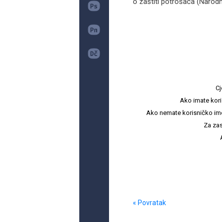
o zaštiti potrošača (Narodn
Cj
Ako imate kori
Ako nemate korisničko ime i 
Za zas
« Povratak