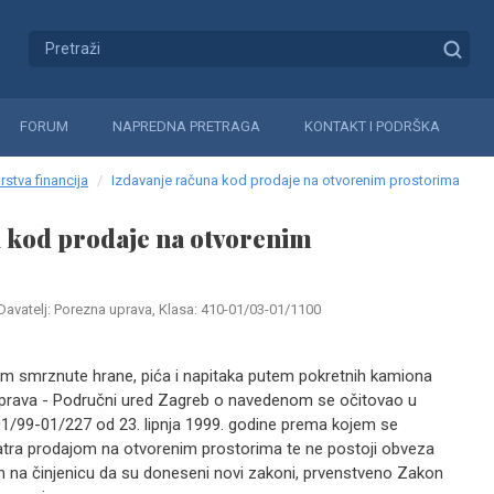
FORUM
NAPREDNA PRETRAGA
KONTAKT I PODRŠKA
rstva financija
Izdavanje računa kod prodaje na otvorenim prostorima
a kod prodaje na otvorenim
Davatelj: Porezna uprava, Klasa: 410-01/03-01/1100
jom smrznute hrane, pića i napitaka putem pokretnih kamiona
uprava - Područni ured Zagreb o navedenom se očitovao u
01/99-01/227 od 23. lipnja 1999. godine prema kojem se
tra prodajom na otvorenim prostorima te ne postoji obveza
m na činjenicu da su doneseni novi zakoni, prvenstveno Zakon