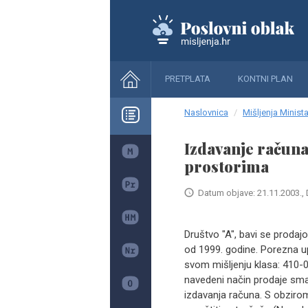
PRETPLATA
KONTNI PLAN
Naslovnica
Mišljenja Minista
Izdavanje račun
prostorima
Datum objave: 21.11.2003., 
Društvo "A", bavi se proda
od 1999. godine. Porezna 
svom mišljenju klasa: 410-
navedeni način prodaje sma
izdavanja računa. S obziro