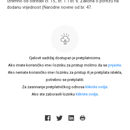
Iznimno od odredbi čl. 15., st. 1. i st. 6. Zakona o porezu na
dodanu vrijednost (Narodne novine od br. 47..
Cjelovit sadržaj dostupan je pretplatnicima.
Ako imate korisničko ime i lozinku za pristup molimo da se
prijavite
.
Ako nemate korisničko ime i lozinku za pristup ili je pretplata istekla,
potrebno se pretplatiti.
Za zasnivanje pretplatničkog odnosa
kliknite ovdje
.
Ako ste zaboravili lozinku
kliknite ovdje
.