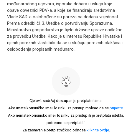
međunarodnog ugovora, isporuke dobara i usluga koje
obave obveznici PDV-a, a koje se financiraju sredstvima
Vlade SAD-a oslobođene su poreza na dodanu vrijednost.
Prema odredbi čl. 3. Uredbe o potvrđivanju Sporazuma,
Ministarstvo gospodarstva je tijelo državne uprave nadležno
za provedbu Uredbe. Kako je u interesu Republike Hrvatske i
njenih poreznih vlasti bilo da se u slučaju poreznih olakšica i
oslobođenja propisanih međunaro..
Cjelovit sadržaj dostupan je pretplatnicima.
Ako imate korisničko ime i lozinku za pristup molimo da se
prijavite
.
Ako nemate korisničko ime i lozinku za pristup ili je pretplata istekla,
potrebno se pretplatiti.
Za zasnivanje pretplatničkog odnosa
kliknite ovdje
.