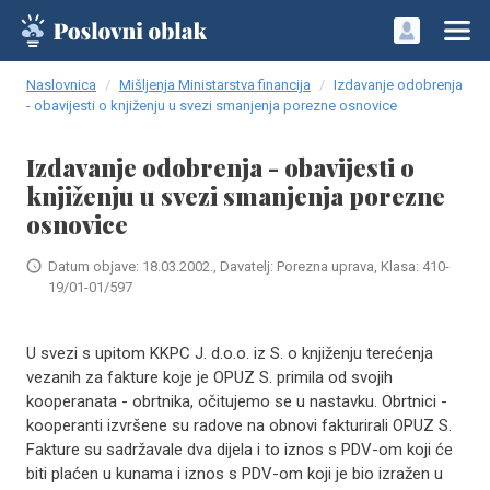
Naslovnica
Mišljenja Ministarstva financija
Izdavanje odobrenja
- obavijesti o knjiženju u svezi smanjenja porezne osnovice
Izdavanje odobrenja - obavijesti o
knjiženju u svezi smanjenja porezne
osnovice
Datum objave: 18.03.2002., Davatelj: Porezna uprava, Klasa: 410-
19/01-01/597
U svezi s upitom KKPC J. d.o.o. iz S. o knjiženju terećenja
vezanih za fakture koje je OPUZ S. primila od svojih
kooperanata - obrtnika, očitujemo se u nastavku. Obrtnici -
kooperanti izvršene su radove na obnovi fakturirali OPUZ S.
Fakture su sadržavale dva dijela i to iznos s PDV-om koji će
biti plaćen u kunama i iznos s PDV-om koji je bio izražen u