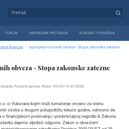
FORUM
NAPREDNA PRETRAGA
KONTAKT I PODRŠKA
rstva financija
Ispunjenje novčanih obveza - Stopa zakonske zatezne
nih obveza - Stopa zakonske zatezne
Davatelj: Porezna uprava, Klasa: 410-01/13-01/3263
o.o. iz Vukovara kojim traži tumačenje vezano za visinu
nih osoba u drugom polugodištu tekuće godine, odnosno da
na o financijskom poslovanju i predstečajnoj nagodbi ili Zakona
stavku dajemo sljedeći odgovor; Zakon o obveznim