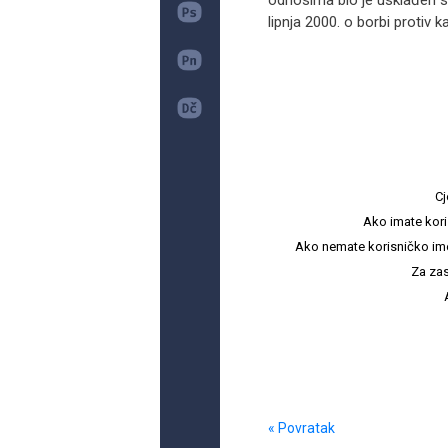
odnosima bio je usklađen s
lipnja 2000. o borbi protiv 
Cj
Ako imate kori
Ako nemate korisničko ime i 
Za zas
« Povratak