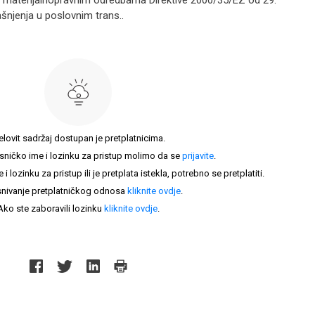
 materijalnopravnim odredbama Direktive 2000/35/EZ od 29.
kašnjenja u poslovnim trans..
elovit sadržaj dostupan je pretplatnicima.
sničko ime i lozinku za pristup molimo da se
prijavite
.
lozinku za pristup ili je pretplata istekla, potrebno se pretplatiti.
nivanje pretplatničkog odnosa
kliknite ovdje
.
Ako ste zaboravili lozinku
kliknite ovdje
.