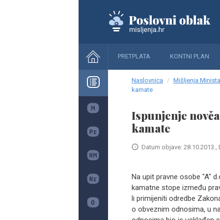
PRETPLATA
KONTNI PLAN
Naslovnica
Mišljenja Minista
kamate
Ispunjenje novča
kamate
Datum objave: 28.10.2013., 
Na upit pravne osobe "A" d.
kamatne stope između prav
li primijeniti odredbe Zako
o obveznim odnosima, u na