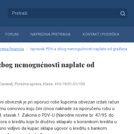
FORUM
NAPREDNA PRETRAGA
KONTAKT I PODRŠKA
rstva financija
Ispravak PDV-a zbog nemogućnosti naplate od građana
zbog nemogućnosti naplate od
Davatelj: Porezna uprava, Klasa: 410-19/01-01/105
zni obveznik je pri isporuci robe kupcima obvezan izdati račun
znu osnovicu koju čini iznos naknade za isporučenu robu u
. stavak 1. Zakona o PDV-U (Narodne novine br. 47/95. do
ora o kreditu koje bi društvo sklapalo s korisnikom kredita u
asno vidljivo da kupac sklapa ugovor o kreditu s bankom.