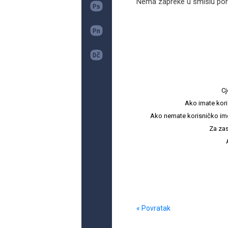
Nema zapreke u smislu por
Cj
Ako imate kori
Ako nemate korisničko ime i 
Za zas
« Povratak