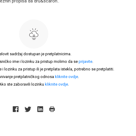
eznih propisa da dru&scaron..
elovit sadržaj dostupan je pretplatnicima.
sničko ime i lozinku za pristup molimo da se
prijavite
.
lozinku za pristup ili je pretplata istekla, potrebno se pretplatiti.
nivanje pretplatničkog odnosa
kliknite ovdje
.
Ako ste zaboravili lozinku
kliknite ovdje
.