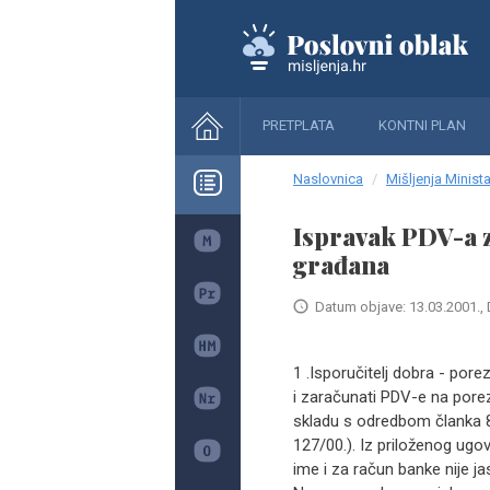
PRETPLATA
KONTNI PLAN
Naslovnica
Mišljenja Minista
Ispravak PDV-a 
građana
Datum objave: 13.03.2001., 
1 .Isporučitelj dobra - pore
i zaračunati PDV-e na pore
skladu s odredbom članka 8
127/00.). Iz priloženog ugov
ime i za račun banke nije j