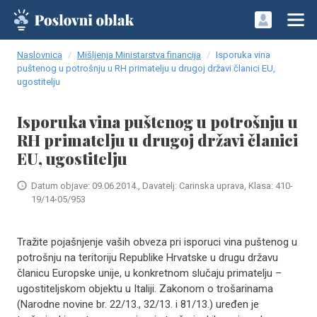
Naslovnica
Mišljenja Ministarstva financija
Isporuka vina
puštenog u potrošnju u RH primatelju u drugoj državi članici EU,
ugostitelju
Isporuka vina puštenog u potrošnju u
RH primatelju u drugoj državi članici
EU, ugostitelju
Datum objave: 09.06.2014., Davatelj: Carinska uprava, Klasa: 410-
19/14-05/953
Tražite pojašnjenje vaših obveza pri isporuci vina puštenog u
potrošnju na teritoriju Republike Hrvatske u drugu državu
članicu Europske unije, u konkretnom slučaju primatelju –
ugostiteljskom objektu u Italiji. Zakonom o trošarinama
(Narodne novine br. 22/13., 32/13. i 81/13.) uređen je