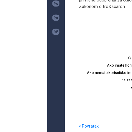
primjena odobrenja za osl
Zakonom o tro&scaron..
Cj
Ako imate kori
Ako nemate korisničko ime i 
Za zas
« Povratak