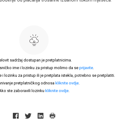
obođenje od plaćanja trošarine izdanom tokom mjeseca.
elovit sadržaj dostupan je pretplatnicima.
sničko ime i lozinku za pristup molimo da se
prijavite
.
lozinku za pristup ili je pretplata istekla, potrebno se pretplatiti.
nivanje pretplatničkog odnosa
kliknite ovdje
.
Ako ste zaboravili lozinku
kliknite ovdje
.