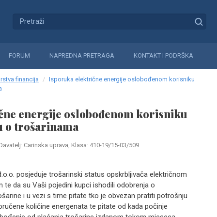
FORUM
NAPREDNA PRETRAGA
KONTAKT I PODRŠKA
rstva financija
Isporuka električne energije oslobođenom korisniku
a
ične energije oslobođenom korisniku
 o trošarinama
Davatelj: Carinska uprava, Klasa: 410-19/15-03/509
d.o.o. posjeduje trošarinski status opskrbljivača električnom
 te da su Vaši pojedini kupci ishodili odobrenja o
arine i u vezi s time pitate tko je obvezan pratiti potrošnju
poručene količine energenata te pitate od kada počinje