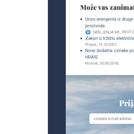
Može vas zanimat
Unos energenta iz druge 
proizvoda
, 09.07.
MIŠLJENJA MF
Zakon o tržištu električn
Propis, 15.10.2021.
Nove dodatne oznake pos
HRAIS
Novost, 05.06.2018.
Prij