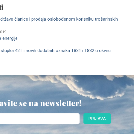
i
države članice i prodaja oslobođenom korisniku trošarinskih
2019.
e energije
tupka 42T i novih dodatnih oznaka T831 i T832 u okviru
avite se na newsletter!
PRIJAVA