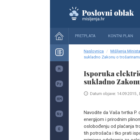
PRETPLATA
KONTNI PLAN
Naslovnica
Mišljenja Minista
sukladno Zakonu o trošarinam
Isporuka elektr
sukladno Zakonu
Datum objave: 14.09.2015., 
Navodite da Vaša tvrtka P. 
energijom i prirodnim plinom
oslobođenju od plaćanja troš
tih potrošača i tko prati is