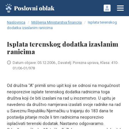
Naslovnica
Mišljenja Ministarstva financija
Isplata terenskog
dodatka izaslanim ranicima
Isplata terenskog dodatka izaslanim
ranicima
Datum objave: 05.12.2006., Davatelj: Porezna uprava, Klasa: 410-
01/06-01/978
Od društva "A" primili smo upit koji se odnosi na mogućnost
neoporezive isplate terenskog dodatka radnicima toga
društva koji će biti izaslani na rad u inozemstvo. U upitu je
navedeno da društvo namjerava izaslati svoje radnike na rad
u Saveznu Republiku Njemačku u trajanju do 183 dana te
postavlja pitanje može li tim radnicima neoporezivo
isplaćivati terenski dodatak. Nastavno odgovaramo.