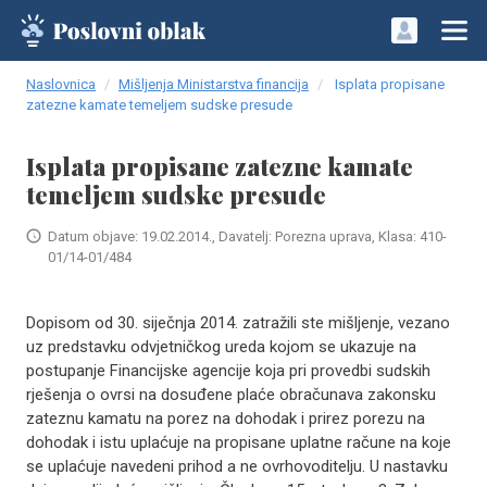
Naslovnica
Mišljenja Ministarstva financija
Isplata propisane
zatezne kamate temeljem sudske presude
Isplata propisane zatezne kamate
temeljem sudske presude
Datum objave: 19.02.2014., Davatelj: Porezna uprava, Klasa: 410-
01/14-01/484
​Dopisom od 30. siječnja 2014. zatražili ste mišljenje, vezano
uz predstavku odvjetničkog ureda kojom se ukazuje na
postupanje Financijske agencije koja pri provedbi sudskih
rješenja o ovrsi na dosuđene plaće obračunava zakonsku
zateznu kamatu na porez na dohodak i prirez porezu na
dohodak i istu uplaćuje na propisane uplatne račune na koje
se uplaćuje navedeni prihod a ne ovrhovoditelju. U nastavku