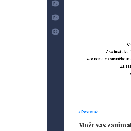
Cj
Ako imate kori
Ako nemate korisničko ime i 
Za zas
« Povratak
Može vas zanimat