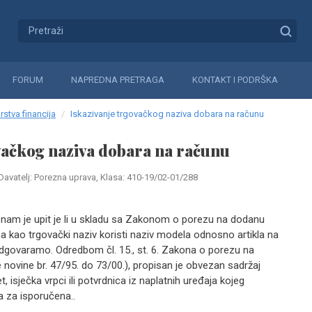
FORUM
NAPREDNA PRETRAGA
KONTAKT I PODRŠKA
rstva financija
Iskazivanje trgovačkog naziva dobara na računu
vačkog naziva dobara na računu
Davatelj: Porezna uprava, Klasa: 410-19/02-01/288
lo nam je upit je li u skladu sa Zakonom o porezu na dodanu
a kao trgovački naziv koristi naziv modela odnosno artikla na
 odgovaramo. Odredbom čl. 15., st. 6. Zakona o porezu na
novine br. 47/95. do 73/00.), propisan je obvezan sadržaj
 isječka vrpci ili potvrdnica iz naplatnih uređaja kojeg
a za isporučena..