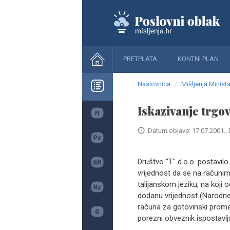
PRETPLATA
KONTNI PLAN
Naslovnica
Mišljenja Minista
Iskazivanje trgo
Datum objave: 17.07.2001., 
Društvo "T." d.o.o. postavi
vrijednost da se na računim
talijanskom jeziku, na koji
dodanu vrijednost (Narodne 
računa za gotovinski promet,
porezni obveznik ispostavlj