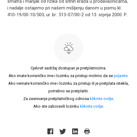
smatra i manjak od rizika od sitnih krađa u prodavaonicama,
i nadalje ostajemo pri našem mišljenju danom u pismu kl.:
410-19/00-10/503; ur. br.: 513-07/00-2 od 13. srpnja 2000. P..
Cjelovit sadržaj dostupan je pretplatnicima.
Ako imate korisničko ime i lozinku za pristup molimo da se
prijavite
.
Ako nemate korisničko ime i lozinku za pristup ili je pretplata istekla,
potrebno se pretplatiti.
Za zasnivanje pretplatničkog odnosa
kliknite ovdje
.
Ako ste zaboravili lozinku
kliknite ovdje
.