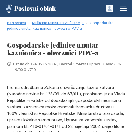
Naslovnica
Mišljenja Ministarstva financija
Gospodarske
jedinice unutar kaznionica - obveznici PDV-a
Gospodarske jedinice unutar
kaznionica - obveznici PDV-a
Datum objave: 12.02.2002., Davatelj: Porezna uprava, Klasa: 410-
19/00-01/720
Prema odredbama Zakona o izvršavanju kazne zatvora
(Narodne novine br. 128/99. do 67/01.), propisano je da Vlada
Republike Hrvatske od dosadašnjih gospodarskih jedinica u
sastavu kaznionica može osnovati trgovačka društva u
100% vlasništvu Republike Hrvatske. Ministarstvo pravosuđa,
uprave i lokalne samouprave, Uprava za zatvorski sustav,
pismom kl.: 410-01/01-01/1 od 22. siječnja 2002. izvijestilo je