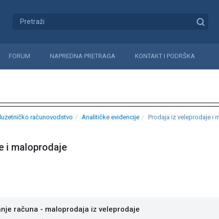
FORUM
NAPREDNA PRETRAGA
KONTAKT I PODRŠKA
uzetničko računovodstvo
Analitičke evidencije
Prodaja iz veleprodaje i
e i maloprodaje
nje računa - maloprodaja iz veleprodaje