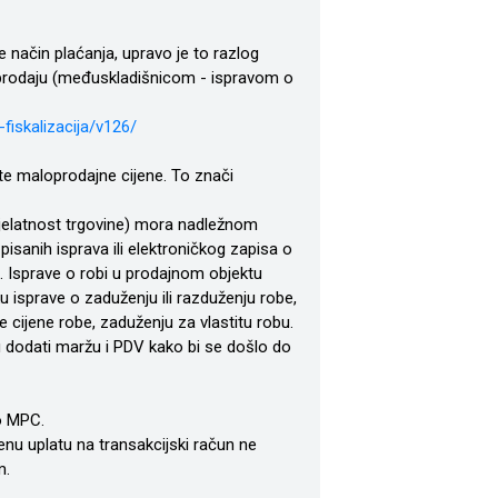
 način plaćanja, upravo je to razlog
loprodaju (međuskladišnicom - ispravom o
fiskalizacija/v126/
te maloprodajne cijene. To znači
 djelatnost trgovine) mora nadležnom
isanih isprava ili elektroničkog zapisa o
 Isprave o robi u prodajnom objektu
u isprave o zaduženju ili razduženju robe,
ne cijene robe, zaduženju za vlastitu robu.
 dodati maržu i PDV kako bi se došlo do
o MPC.
enu uplatu na transakcijski račun ne
m.