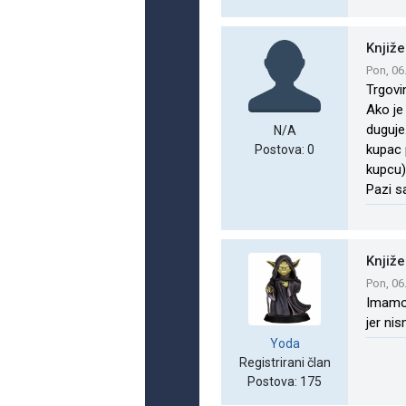
Knjiže
Pon, 06
Trgovi
Ako je
duguje
N/A
kupac 
Postova: 0
kupcu)
Pazi s
Knjiže
Pon, 06
Imamo 
jer ni
Yoda
Registrirani član
Postova: 175