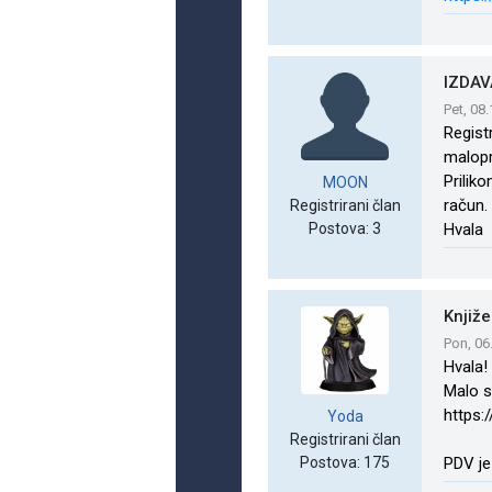
IZDA
Pet, 08
Regist
malopr
Priliko
MOON
račun.
Registrirani član
Postova: 3
Hvala
Knjiže
Pon, 06
Hvala!
Malo s
https:
Yoda
Registrirani član
Postova: 175
PDV je 