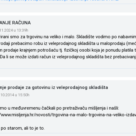
VANJE RAČUNA
.11.2024 u 13:39h
rirani smo za trgovinu na veliko i malo. Skladište vodimo po nabavnim
odaji prebacimo robu iz veleprodajnog skladišta u maloprodaju (me
m prodaje krajnjem potrošaću tj. fizičkoj osobi koja je ponudu platila t
 Da li se može izdati račun iz veleprodajnog skladišta bez prebaciv
nje prodaje za gotovinu iz veleprodajnog skladišta
.10.2014 u 15:50h
mo u međuvremenu čačkali po pretraživaču mišljenja i našli:
//www.misljenja.hr/novosti/trgovina-na-malo-trgovina-na-veliko-izdav
po starom, ali to je to.