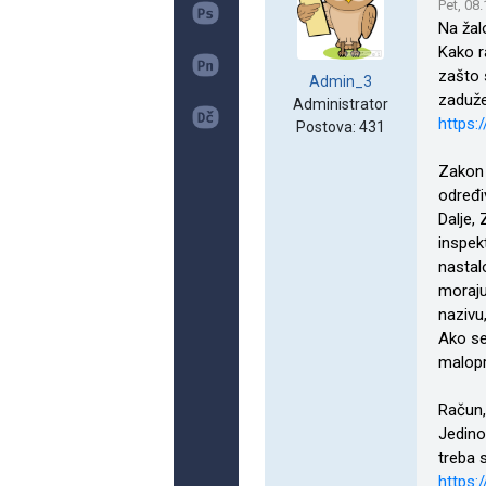
Pet, 08
Na žal
Kako r
zašto 
Admin_3
zaduže
Administrator
https:
Postova: 431
Zakon 
određi
Dalje,
inspek
nastal
moraju
nazivu,
Ako se
malopr
Račun,
Jedino
treba 
https: