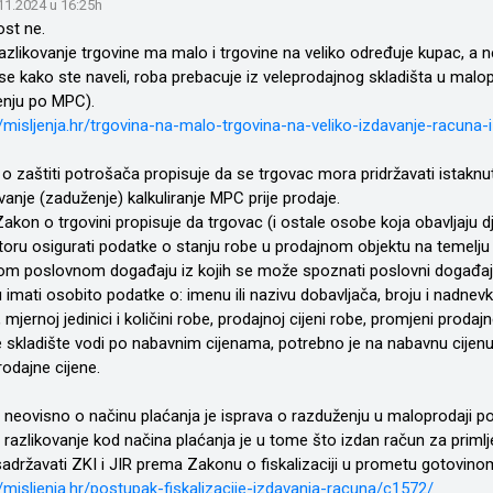
.11.2024 u 16:25h
ost ne.
azlikovanje trgovine ma malo i trgovine na veliko određuje kupac, a ne
se kako ste naveli, roba prebacuje iz veleprodajnog skladišta u ma
nju po MPC).
//misljenja.hr/trgovina-na-malo-trgovina-na-veliko-izdavanje-racuna-i-
o zaštiti potrošača propisuje da se trgovac mora pridržavati istaknu
vanje (zaduženje) kalkuliranje MPC prije prodaje.
 Zakon o trgovini propisuje da trgovac (i ostale osobe koja obavljaju
toru osigurati podatke o stanju robe u prodajnom objektu na temelju p
om poslovnom događaju iz kojih se može spoznati poslovni događaj.
 imati osobito podatke o: imenu ili nazivu dobavljača, broju i nadnevk
 mjernoj jedinici i količini robe, prodajnoj cijeni robe, promjeni prodaj
 skladište vodi po nabavnim cijenama, potrebno je na nabavnu cijenu
odajne cijene.
 neovisno o načinu plaćanja je isprava o razduženju u maloprodaji p
 razlikovanje kod načina plaćanja je u tome što izdan račun za primlj
sadržavati ZKI i JIR prema Zakonu o fiskalizaciji u prometu gotovino
//misljenja.hr/postupak-fiskalizacije-izdavanja-racuna/c1572/