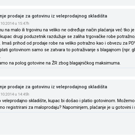
nje prodaje za gotovinu iz veleprodajnog skladišta
.10.2014 u 15:47h
nu na malo ili trgovinu na veliko ne određuje način plaćanja već tko je
 kupac drugi poduzetnik razdužuje se zaliha trgovačke robe potražno
. Imaš prihod od prodaje robe na veliko potražno kao i obvezu za PD
plati gotovinom samo se zatvara to potraživanje s blagajnom (npr. gl
.
amo na polog gotovine na ŽR zbog blagajničkog maksimuma.
nje prodaje za gotovinu iz veleprodajnog skladišta
.10.2014 u 14:45h
veleprodajno skladište, kupac bi došao i platio gotovinom. Možemo li 
smo registrirani za maloprodaju? Napominjem, plaćanje je u gotovini i