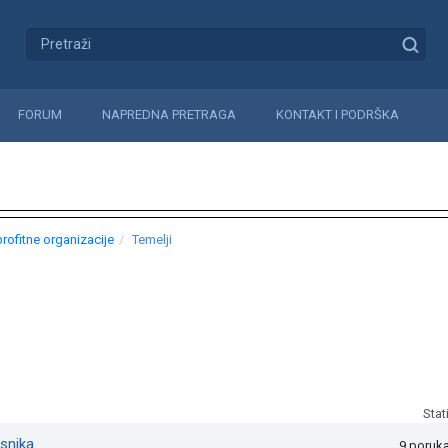
FORUM
NAPREDNA PRETRAGA
KONTAKT I PODRŠKA
rofitne organizacije
Temelji
Stat
asnika
9 poruk