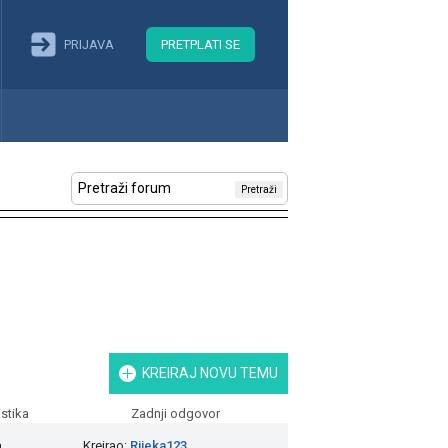
PRIJAVA
PRETPLATI SE
Pretraži
KREIRAJ NOVU TEMU
istika
Zadnji odgovor
a
Kreirao:
Rijeka123