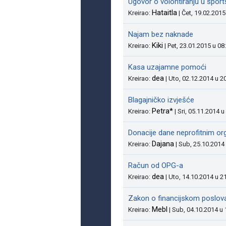
Ugovor o volontiranju u spor
Hataitla
Kreirao:
| Čet, 19.02.2015
Najam bez naknade
Kiki
Kreirao:
| Pet, 23.01.2015 u 08
Kasa uzajamne pomoći
dea
Kreirao:
| Uto, 02.12.2014 u 2
Blagajničko izvješće
Petra*
Kreirao:
| Sri, 05.11.2014 u
Donacije dane neprofitnim or
Dajana
Kreirao:
| Sub, 25.10.2014
Račun od OPG-a
dea
Kreirao:
| Uto, 14.10.2014 u 2
Zakon o financijskom poslova
Mebl
Kreirao:
| Sub, 04.10.2014 u