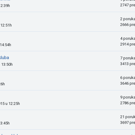
2747 pr
12:39h
2 poruk
2666 pr
 12:51h
4 poruk
2914 pr
 14:54h
kluba
7 poruk
3413 pr
u 13:50h
6 poruk
3646 pr
26h
9 poruk
2786 pr
015 u 12:25h
21 poru
3697 pr
13:45h