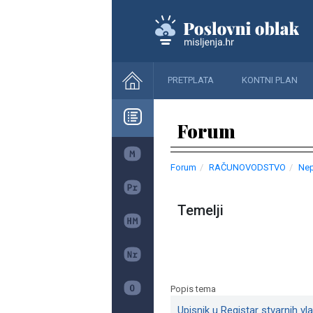
PRETPLATA
KONTNI PLAN
Forum
Forum
RAČUNOVODSTVO
Nep
Temelji
Popis tema
Upisnik u Registar stvarnih vl