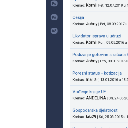
Korni
Kreirao:
| Pet, 12.07.2019 u 
Cesija
Johny
Kreirao:
| Pet, 08.09.2017 u
Likvidator isprava u udruzi
Korni
Kreirao:
| Pon, 09.05.2016 u
Podizanje gotovine s računa 
Johny
Kreirao:
| Uto, 08.03.2016 
Porezni status - kotizacija
Ina
Kreirao:
| Sri, 13.01.2016 u 13:
Vođenje knjige UF
ANĐELINA
Kreirao:
| Sri, 24.06.2
Gospodarska djelatnost
kiki29
Kreirao:
| Sri, 25.03.2015 u 