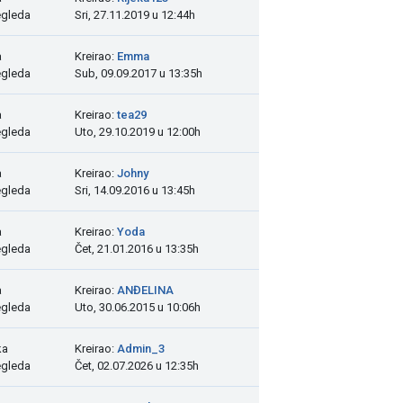
egleda
Sri, 27.11.2019 u 12:44h
a
Kreirao:
Emma
egleda
Sub, 09.09.2017 u 13:35h
a
Kreirao:
tea29
egleda
Uto, 29.10.2019 u 12:00h
a
Kreirao:
Johny
egleda
Sri, 14.09.2016 u 13:45h
a
Kreirao:
Yoda
egleda
Čet, 21.01.2016 u 13:35h
a
Kreirao:
ANĐELINA
egleda
Uto, 30.06.2015 u 10:06h
ka
Kreirao:
Admin_3
egleda
Čet, 02.07.2026 u 12:35h