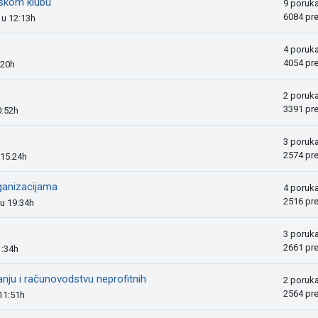
tskom klubu
9 poruk
6084 pr
 u 12:13h
4 poruk
4054 pr
:20h
2 poruk
3391 pr
0:52h
3 poruk
2574 pr
 15:24h
ganizacijama
4 poruk
2516 pr
 u 19:34h
3 poruk
2661 pr
1:34h
nju i računovodstvu neprofitnih
2 poruk
2564 pr
 11:51h