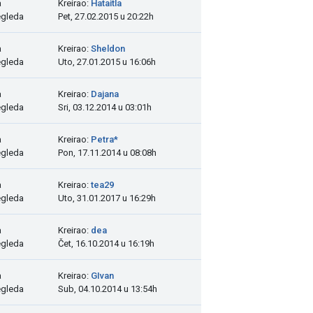
a
Kreirao:
Hataitla
egleda
Pet, 27.02.2015 u 20:22h
a
Kreirao:
Sheldon
egleda
Uto, 27.01.2015 u 16:06h
a
Kreirao:
Dajana
egleda
Sri, 03.12.2014 u 03:01h
a
Kreirao:
Petra*
egleda
Pon, 17.11.2014 u 08:08h
a
Kreirao:
tea29
egleda
Uto, 31.01.2017 u 16:29h
a
Kreirao:
dea
egleda
Čet, 16.10.2014 u 16:19h
a
Kreirao:
GIvan
egleda
Sub, 04.10.2014 u 13:54h