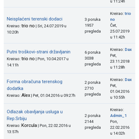
u 11:24h
Kreirao:
trio
Neisplaćeni terenski dodaci
3 poruka
no
trio no
1957
Čet,
Kreirao:
| Sri, 24.07.2019 u
pregleda
25.07.2019
10:20h
u 11:42h
Kreirao:
Dax
Putni troškovi-strani državljanin
6 poruka
Pet,
trio no
3038
Kreirao:
| Pon, 10.04.2017 u
23.11.2018
pregleda
14:11h
u 11:28h
Kreirao:
Dax
Forma obračuna terenskog
2 poruka
Pet,
dodatka
2710
01.04.2016
pregleda
Alex
Kreirao:
| Pet, 01.04.2016 u 09:27h
u 10:55h
Kreirao:
Odlazak obavljanja usluga u
2 poruka
Admin_1
Rep.Srbiju
2144
Pon,
Korcula
Kreirao:
| Pon, 22.02.2016 u
pregleda
22.02.2016
13:57h
u 14:02h