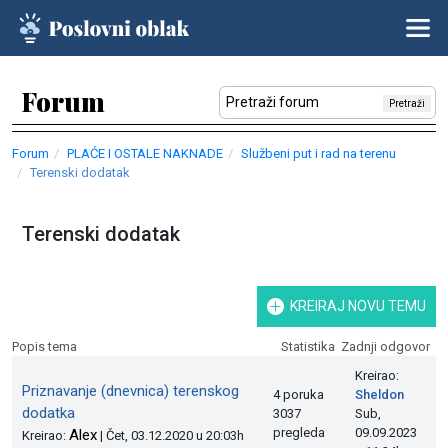
Forum
Pretraži
Forum
PLAĆE I OSTALE NAKNADE
Službeni put i rad na terenu
Terenski dodatak
Terenski dodatak
KREIRAJ NOVU TEMU
Popis tema
Statistika
Zadnji odgovor
Kreirao:
Priznavanje (dnevnica) terenskog
4 poruka
Sheldon
dodatka
3037
Sub,
pregleda
09.09.2023
Alex
Kreirao:
| Čet, 03.12.2020 u 20:03h