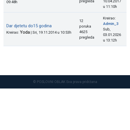
pregleda
10.04.2017
09:48h
u 11:10h
Kreirao:
12
Admin_3
Dar djetetu do15 godina
poruka
Sub,
Yoda
4625
Kreirao:
| Sri, 19.11.2014 u 10:53h
03.01.2026
pregleda
u 13:12h
© POSLOVNI OBLAK Sva prava pridržana