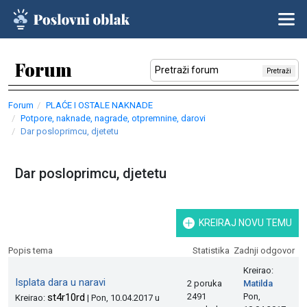
Forum
Pretraži
Forum
PLAĆE I OSTALE NAKNADE
Potpore, naknade, nagrade, otpremnine, darovi
Dar posloprimcu, djetetu
Dar posloprimcu, djetetu
KREIRAJ NOVU TEMU
Popis tema
Statistika
Zadnji odgovor
Kreirao:
Isplata dara u naravi
2 poruka
Matilda
st4r10rd
2491
Pon,
Kreirao:
| Pon, 10.04.2017 u