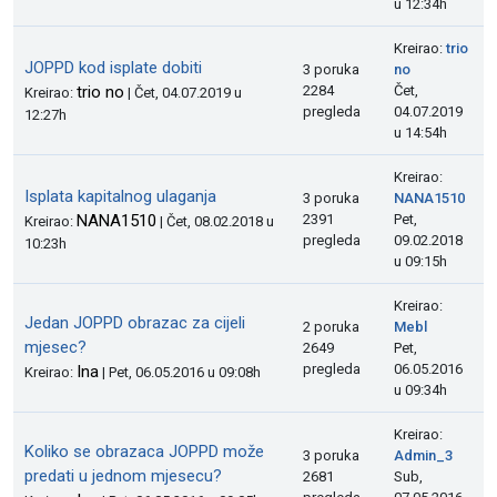
u 12:34h
Kreirao:
trio
JOPPD kod isplate dobiti
3 poruka
no
trio no
2284
Čet,
Kreirao:
| Čet, 04.07.2019 u
pregleda
04.07.2019
12:27h
u 14:54h
Kreirao:
Isplata kapitalnog ulaganja
3 poruka
NANA1510
NANA1510
2391
Pet,
Kreirao:
| Čet, 08.02.2018 u
pregleda
09.02.2018
10:23h
u 09:15h
Kreirao:
Jedan JOPPD obrazac za cijeli
2 poruka
Mebl
mjesec?
2649
Pet,
pregleda
06.05.2016
Ina
Kreirao:
| Pet, 06.05.2016 u 09:08h
u 09:34h
Kreirao:
Koliko se obrazaca JOPPD može
3 poruka
Admin_3
predati u jednom mjesecu?
2681
Sub,