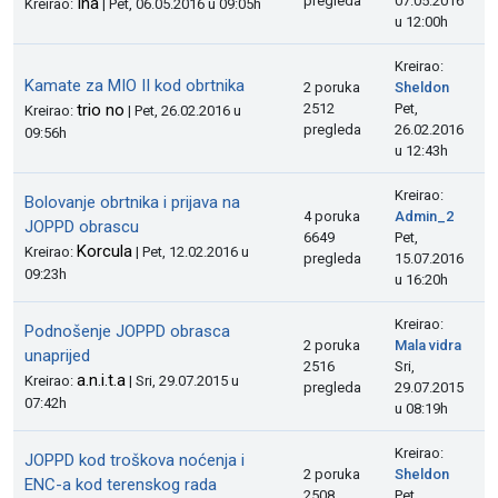
pregleda
07.05.2016
Ina
Kreirao:
| Pet, 06.05.2016 u 09:05h
u 12:00h
Kreirao:
Kamate za MIO II kod obrtnika
2 poruka
Sheldon
trio no
2512
Pet,
Kreirao:
| Pet, 26.02.2016 u
pregleda
26.02.2016
09:56h
u 12:43h
Kreirao:
Bolovanje obrtnika i prijava na
4 poruka
Admin_2
JOPPD obrascu
6649
Pet,
Korcula
Kreirao:
| Pet, 12.02.2016 u
pregleda
15.07.2016
09:23h
u 16:20h
Kreirao:
Podnošenje JOPPD obrasca
2 poruka
Mala vidra
unaprijed
2516
Sri,
a.n.i.t.a
Kreirao:
| Sri, 29.07.2015 u
pregleda
29.07.2015
07:42h
u 08:19h
Kreirao:
JOPPD kod troškova noćenja i
2 poruka
Sheldon
ENC-a kod terenskog rada
2508
Pet,